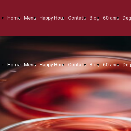
Home
Menu
Happy Hour
Contatti
Blog
60 anni
Deg
Home
Menu
Happy Hour
Contatti
Blog
60 anni
Deg